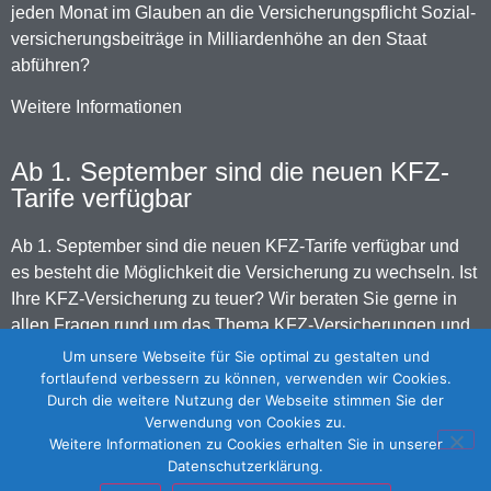
jeden Monat im Glauben an die Versicherungspflicht Sozial-
versicherungsbeiträge in Milliardenhöhe an den Staat
abführen?
Weitere Informationen
Ab 1. September sind die neuen KFZ-
Tarife verfügbar
Ab 1. September sind die neuen KFZ-Tarife verfügbar und
es besteht die Möglichkeit die Versicherung zu wechseln. Ist
Ihre KFZ-Versicherung zu teuer? Wir beraten Sie gerne in
allen Fragen rund um das Thema KFZ-Versicherungen und
erstellen Ihnen unverbindlich und kostenlos einen Vergleich.
Um unsere Webseite für Sie optimal zu gestalten und
fortlaufend verbessern zu können, verwenden wir Cookies.
Durch die weitere Nutzung der Webseite stimmen Sie der
Home
Über uns
Versicherungen
Kapitalanlagen
Verwendung von Cookies zu.
Weitere Informationen zu Cookies erhalten Sie in unserer
Finanzierungen
Immobilien
Unternehmensberatung
Datenschutzerklärung.